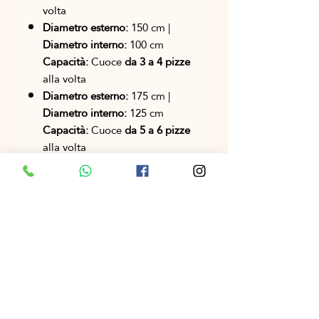
volta
Diametro esterno:
150 cm |
Diametro interno:
100 cm
Capacità:
Cuoce
da 3 a 4 pizze
alla volta
Diametro esterno:
175 cm |
Diametro interno:
125 cm
Capacità:
Cuoce
da 5 a 6 pizze
alla volta
Diametro esterno:
200 cm |
Diametro interno:
150 cm
Capacità:
Cuoce
da 9 a 10 pizze
alla volta
Perché scegliere il forno Marble
Break di Pizza Academy?
Finitura esterna di lusso:
rivestita
con piastrelle di marmo e
acciaio inossidabile per un
aspetto raffinato e un'elevata