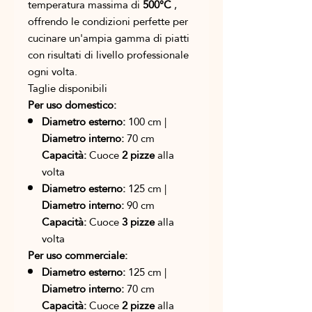
temperatura massima di
500°C
,
offrendo le condizioni perfette per
cucinare un'ampia gamma di piatti
con risultati di livello professionale
ogni volta.
Taglie disponibili
Per uso domestico:
Diametro esterno:
100 cm |
Diametro interno:
70 cm
Capacità:
Cuoce
2 pizze
alla
volta
Diametro esterno:
125 cm |
Diametro interno:
90 cm
Capacità:
Cuoce
3 pizze
alla
volta
Per uso commerciale:
Diametro esterno:
125 cm |
Diametro interno:
70 cm
Capacità:
Cuoce
2 pizze
alla