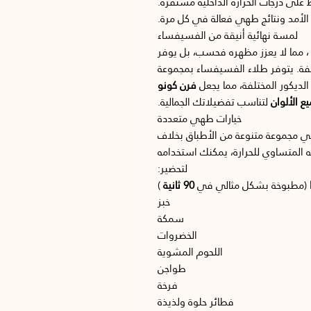
 على درجات الحرارة الداخلية مستقرة.
 الأمد ونتائج طهي فعالة في كل مرة.
لمسة نهائية أنيقة من الفسيفساء
 مما لا يعزز مظهره فحسب، بل يوفر
لفة. يتوفر طلاء الفسيفساء بمجموعة
لديكور المختلفة، مما يجعل
فرن كونو
ع الألوان
لتناسب تفضيلاتك الجمالية.
خيارات طهي متعددة
 مجموعة متنوعة من الأطباق بخلاف
عه المتساوي للحرارة، يمكنك استخدامه
لتحضير:
(مطبوخة بشكل مثالي في
90 ثانية
)
خبز
سمكة
الخضروات
اللحوم المشوية
طواجن
فرخة
فطائر حلوة ولذيذة