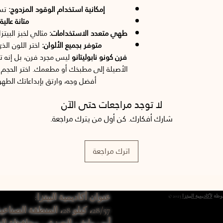
إمكانية استخدام الوقود المزدوج:
تسم
متانة عالية:
طهي متعدد الاستخدامات:
مثالي لخبز البيتز
متوفر بجميع الألوان:
اختر اللون ال
فرن كونو نابوليتانو
ليس مجرد فرن، بل إنه تح
الأصيلة إلى مطبخك أو مطعمك. اختر الحجم 
أفضل وجه، وارتق بإبداعاتك الطهو
لا توجد مراجعات حتى الآن
شارك أفكارك. كن أول من يترك مراجعة.
اترك مراجعة
عنوان أكاديمية البيتزا:
فوظة
لأكاديمية البيتزا
28/57، كيلو 28، المنطقة الصناعية الأولى،