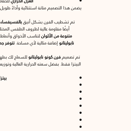
العزل الحراري
للحفاظ
يضمن هذا التصميم متانة استثنائية وأداءً طويل
تم تشطيب الفرن بشكل أنيق
بالفسيفساء
،
أيضًا مقاومة عالية لظروف الطقس المخت
متنوعة من الألوان
لتناسب الأذواق وأنماط ا
نابوليتانو
إضافة مثالية لأي مساحة.
تتوفر جمي
تم تصميم
فرن كونو نابوليتانو
للسماح لك بطهي
البيتزا فقط. بفضل سعته الحرارية العالية وتوزي
بيتزا